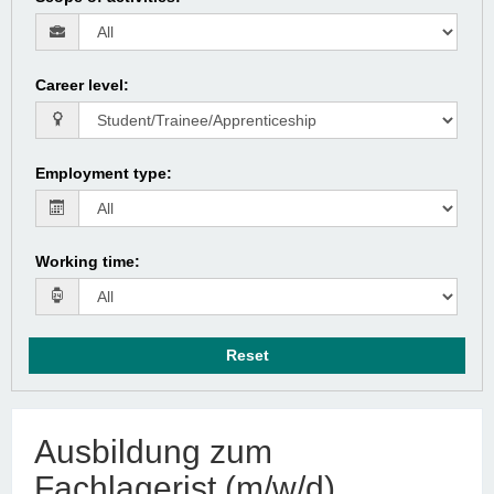
Career level
:
Employment type
:
Working time
:
Reset
Ausbildung zum
Fachlagerist (m/w/d)